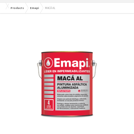
Products
Emapi
MACÁ AL