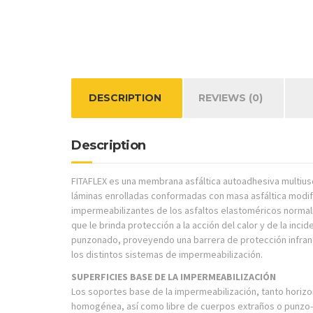
DESCRIPTION
REVIEWS (0)
Description
FITAFLEX es una membrana asfáltica autoadhesiva multiuso
láminas enrolladas conformadas con masa asfáltica modif
impermeabilizantes de los asfaltos elastoméricos normali
que le brinda protección a la acción del calor y de la inci
punzonado, proveyendo una barrera de protección infranqu
los distintos sistemas de impermeabilización.
SUPERFICIES BASE DE LA IMPERMEABILIZACIÓN
Los soportes base de la impermeabilización, tanto horiz
homogénea, así como libre de cuerpos extraños o punzo-co