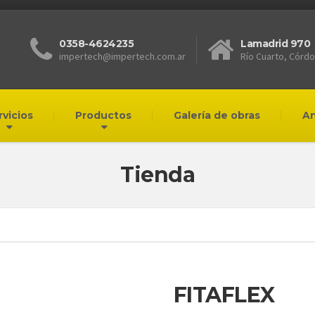
0358-4624235
Lamadrid 970
impertech@impertech.com.ar
Río Cuarto, Córd
rvicios
Productos
Galería de obras
A
Tienda
FITAFLEX