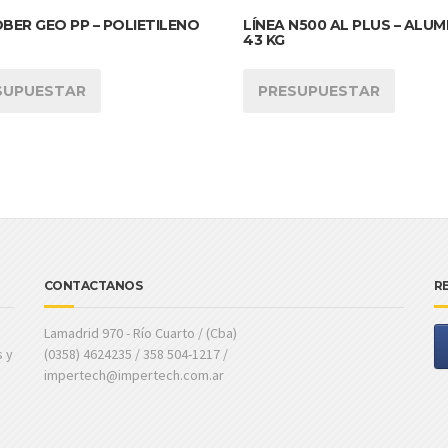
BER GEO PP – POLIETILENO
LÍNEA N500 AL PLUS – ALUMI
43 KG
SUPUESTAR
PRESUPUESTAR
CONTACTANOS
R
Lamadrid 970 - Río Cuarto / (Cba)
s y
(0358) 4624235 / 358 504-1217 /
impertech@impertech.com.ar