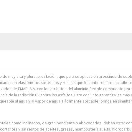
 de muy alta y plural prestación, que para su aplicación prescinde de so
icada con elastómeros sintéticos y resinas que le confieren óptima adher
zados de EMAPI S.A. con los atributos del aluminio flexible compuesto por
dencia de la radiación UV sobre los asfaltos. Este conjunto garantiza las más
eable al agua y al vapor de agua. Fácilmente aplicable, brinda en simultán
ontales como inclinados, de gran pendiente o abovedados, deben estar co
rtantes y sin restos de aceites, grasas, mampostería suelta, hidrocarbur