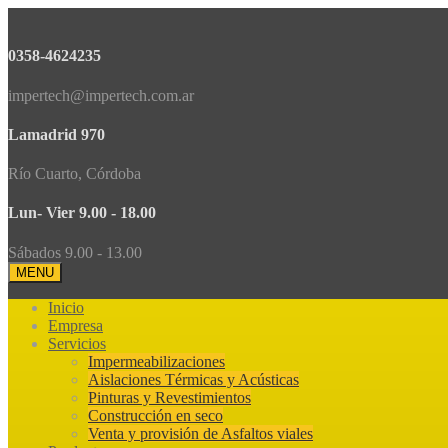
0358-4624235
impertech@impertech.com.ar
Lamadrid 970
Río Cuarto, Córdoba
Lun- Vier 9.00 - 18.00
Sábados 9.00 - 13.00
MENU
Inicio
Empresa
Servicios
Impermeabilizaciones
Aislaciones Térmicas y Acústicas
Pinturas y Revestimientos
Construcción en seco
Venta y provisión de Asfaltos viales