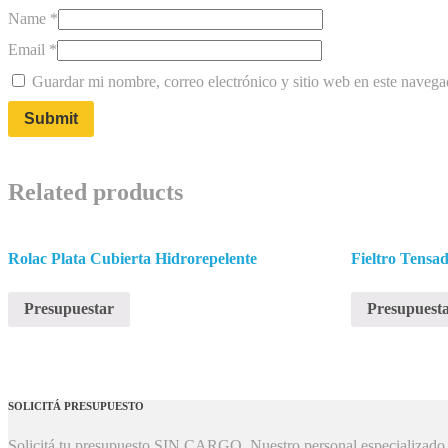
Name
*
Email
*
Guardar mi nombre, correo electrónico y sitio web en este naveg
Related products
Rolac Plata Cubierta Hidrorepelente
Fieltro Tensa
Presupuestar
Presupuest
SOLICITÁ PRESUPUESTO
Solicitá tu presupuesto SIN CARGO. Nuestro personal especializado te