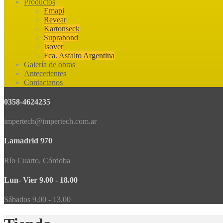
Productos
Emapi
Revear
Kartonseck
Suprabond
Isover
Fca. Asfalto Argentina
Galería de obras
Antecedentes
Contactanos
0358-4624235
impertech@impertech.com.ar
Lamadrid 970
Río Cuarto, Córdoba
Lun- Vier 9.00 - 18.00
Sábados 9.00 - 13.00