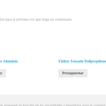
ador para la próxima vez que haga un comentario.
do Aluminio
Fieltro Tensado Polipropilen
ar
Presupuestar
 asesorará en función de las necesidades y beneficios para tu construc