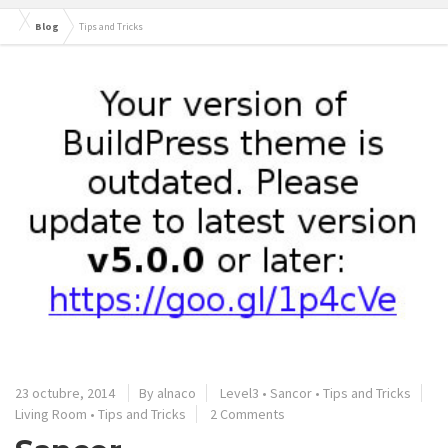
Blog
Tips and Tricks
23 octubre, 2014
By alnaco
Level3
•
Sancor
•
Tips and Tricks
Living Room
•
Tips and Tricks
2 Comments