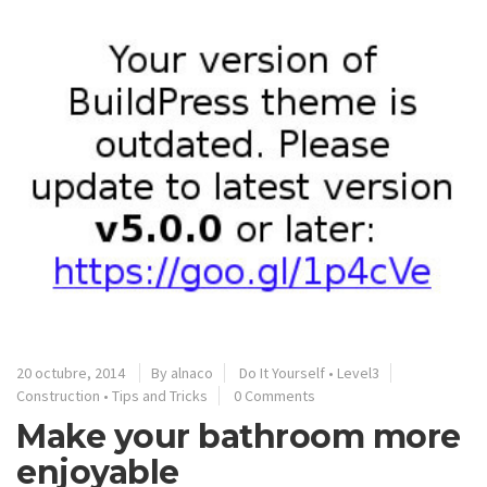
20 octubre, 2014
By alnaco
Do It Yourself
•
Level3
Construction
•
Tips and Tricks
0 Comments
Make your bathroom more
enjoyable