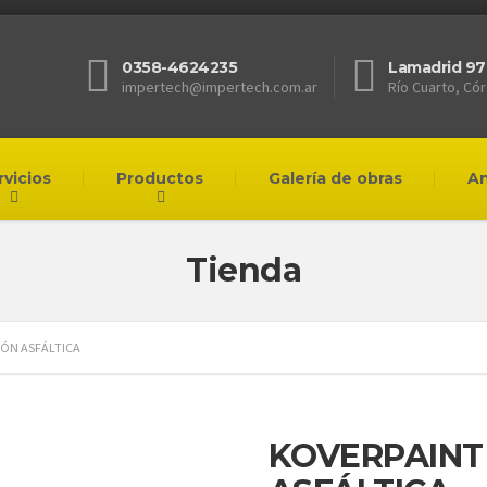
0358-4624235
Lamadrid 97
impertech@impertech.com.ar
Río Cuarto, Có
rvicios
Productos
Galería de obras
A
Tienda
IÓN ASFÁLTICA
KOVERPAINT 