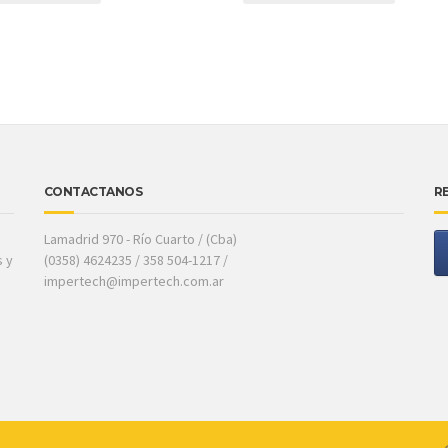
CONTACTANOS
R
Lamadrid 970 - Río Cuarto / (Cba)
s y
(0358) 4624235 / 358 504-1217 /
impertech@impertech.com.ar