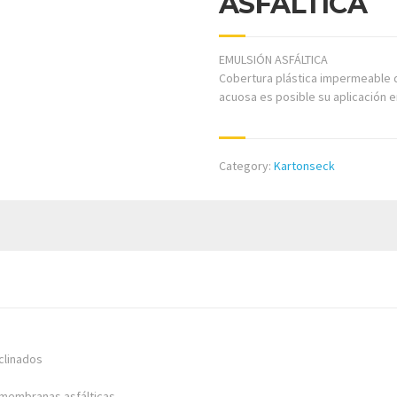
ASFÁLTICA
EMULSIÓN ASFÁLTICA
Cobertura plástica impermeable d
acuosa es posible su aplicación en
Category:
Kartonseck
clinados
 membranas asfálticas